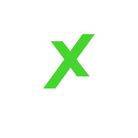
Girişimcilik Dünyasında Dijitalleşme: Neden Hâlâ
Manuel Yürüyen Bir Ekosistem?