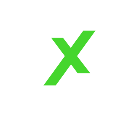
Girişimcilik Dünyasında D
ha “İnsan” Yapıyor?
Ekosistem?