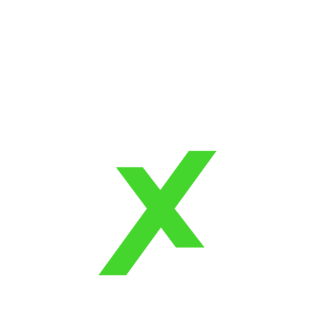
Girişimciler İçin Berkus Şirket Değerlemesi: Erken
Aşama Startuplar İçin Pratik Bir Yöntem